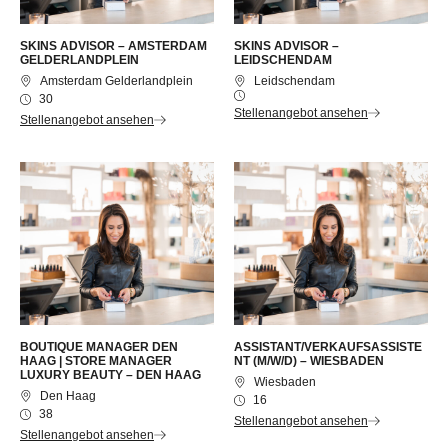
SKINS ADVISOR – AMSTERDAM
SKINS ADVISOR –
GELDERLANDPLEIN
LEIDSCHENDAM
Amsterdam Gelderlandplein
Leidschendam
30
Stellenangebot ansehen
Stellenangebot ansehen
BOUTIQUE MANAGER DEN
ASSISTANT/VERKAUFSASSISTE
HAAG | STORE MANAGER
NT (M/W/D) – WIESBADEN
LUXURY BEAUTY – DEN HAAG
Wiesbaden
Den Haag
16
38
Stellenangebot ansehen
Stellenangebot ansehen