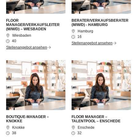
FLOOR
BERATER/VERKAUFSBERATER
MANAGER/VERKAUFSLEITER
(M/W/D) - HAMBURG
(M/W/D) – WIESBADEN
Hamburg
Wiesbaden
16
40
Stellenangebot ansehen
Stellenangebot ansehen
BOUTIQUE-MANAGER –
FLOOR MANAGER –
KNOKKE
TALENTPOOL – ENSCHEDE
Knokke
Enschede
38
32