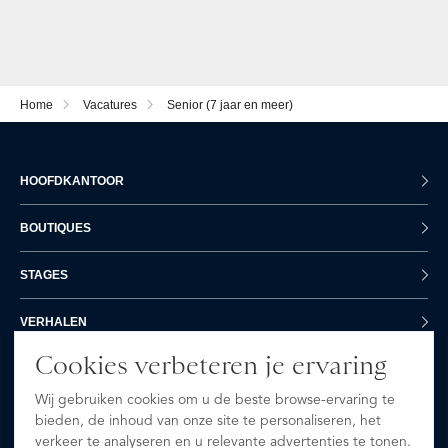
Home
Vacatures
Senior (7 jaar en meer)
HOOFDKANTOOR
BOUTIQUES
STAGES
VERHALEN
Cookies verbeteren je ervaring
VACATURES
Wij gebruiken cookies om u de beste browse-ervaring te
bieden, de inhoud van onze site te personaliseren, het
CONTACT
verkeer te analyseren en u relevante advertenties te tonen.
+31 20 7403222