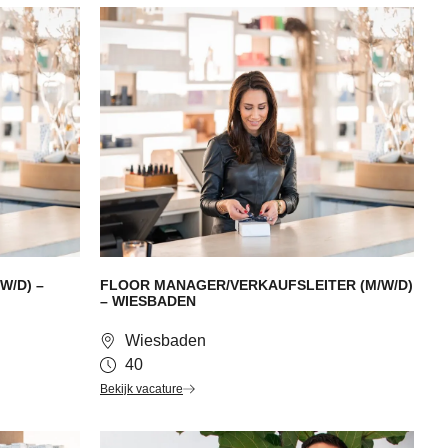
W/D) –
FLOOR MANAGER/VERKAUFSLEITER (M/W/D)
– WIESBADEN
Wiesbaden
40
Bekijk vacature