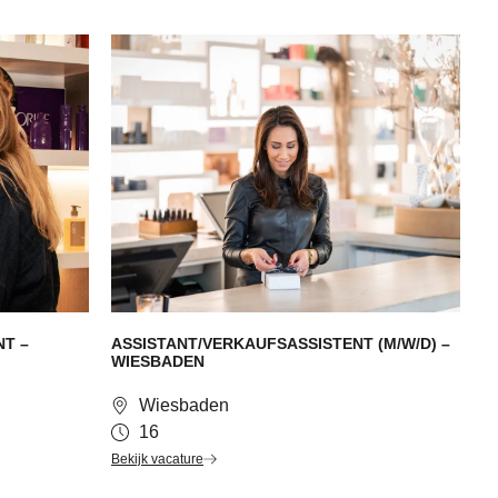
NT –
ASSISTANT/VERKAUFSASSISTENT (M/W/D) –
WIESBADEN
Wiesbaden
16
Bekijk vacature