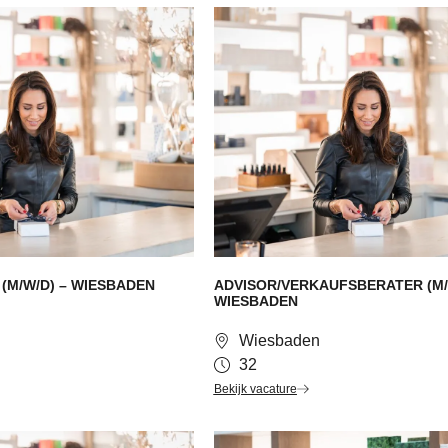
 (M/W/D) – WIESBADEN
ADVISOR/VERKAUFSBERATER (M/
WIESBADEN
Wiesbaden
32
Bekijk vacature