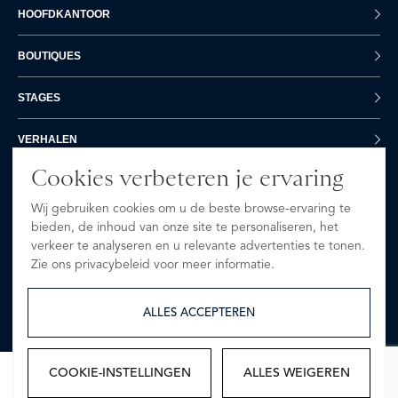
HOOFDKANTOOR
BOUTIQUES
STAGES
VERHALEN
Cookies verbeteren je ervaring
VACATURES
Wij gebruiken cookies om u de beste browse-ervaring te
bieden, de inhoud van onze site te personaliseren, het
CONTACT
verkeer te analyseren en u relevante advertenties te tonen.
+31 20 7403222
Zie ons privacybeleid voor meer informatie.
Mail ons
ALLES ACCEPTEREN
COOKIE-INSTELLINGEN
ALLES WEIGEREN
© 2026 - Werkenbij.skins.nl - All rights reserved
Privacyverklaring
Cookieverklaring