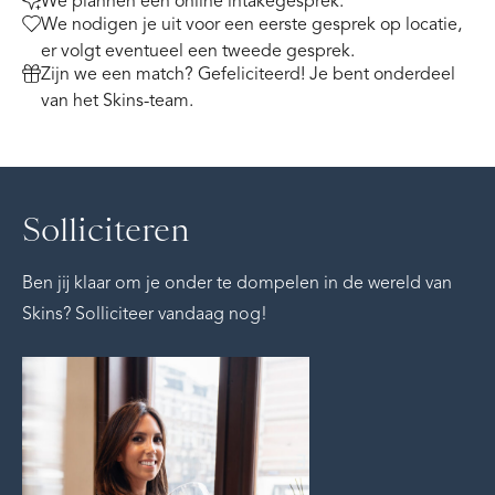
We plannen een online intakegesprek.
We nodigen je uit voor een eerste gesprek op locatie,
er volgt eventueel een tweede gesprek.
Zijn we een match? Gefeliciteerd! Je bent onderdeel
van het Skins-team.
Solliciteren
Ben jij klaar om je onder te dompelen in de wereld van
Skins? Solliciteer vandaag nog!